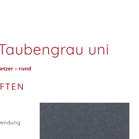
- Taubengrau uni
etzer
»
rund
AFTEN
rwendung