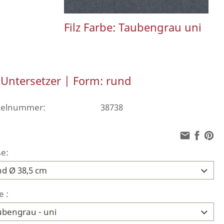
Filz Farbe: Taubengrau uni
z Untersetzer | Form: rund
ikelnummer:
38738
e:
e :