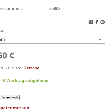
ikelnummer:
25868
ke:
50 €
 19 % USt. zzgl.
Versand
2 - 5 Werktage abgehend
en Warenkorb
später merken