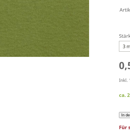
Art
Stär
0,
Inkl.
ca. 
In d
Für 