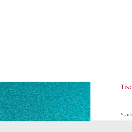
Tis
Stär