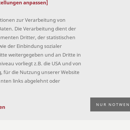
tellungen anpassen]
19
ktionen zur Verarbeitung von
Inkl.
ten. Die Verarbeitung dient der
enten Dritter, der statistischen
ie der Einbindung sozialer
tte weitergegeben und an Dritte in
eau vorliegt z.B. die USA und von
llig, für die Nutzung unserer Website
Lief
unten links abgelehnt oder
NUR NOTWEN
gen
Für 