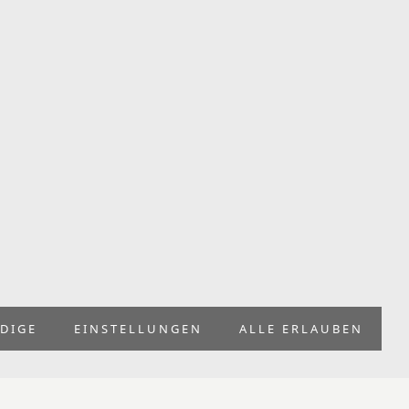
,90 €
 19 % USt. zzgl.
Versand
Ab 4 Stück: 18,90 €
Ab 8 Stück: 18,50 €
Ab 12 Stück: 17,90 €
ertermin unbekannt
In den Warenkorb
DIGE
EINSTELLUNGEN
ALLE ERLAUBEN
später merken